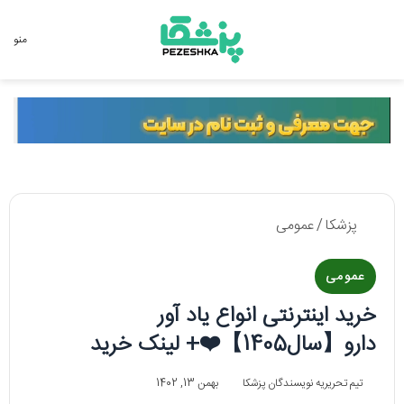
جستجو برای
منو
پزشکا
/
عمومی
عمومی
خرید اینترنتی انواع یاد آور
دارو【سال1405】❤️+ لینک خرید
تیم تحریریه نویسندگان پزشکا
بهمن 13, 1402