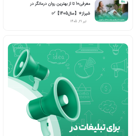
معرفی10 تا از بهترین روان درمانگر در
شیراز⭐【سال1405】✅
تیر 21, 1405