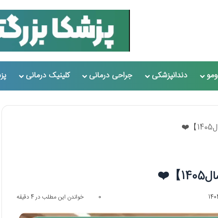
مو
دندانپزشکی
جراحی درمانی
کلینیک درمانی
پز
️
❤️
0
خواندن این مطلب در 4 دقیقه