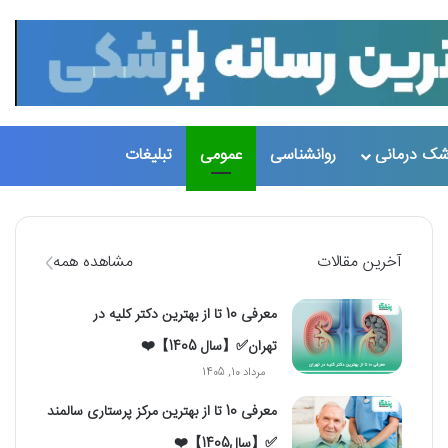
شک درمانی
روانشناسی
عمومی
تبلیغات
تغییر پو
جست
آخرین مقالات
مشاهده همه
معرفی 10 تا از بهترین دکتر کلیه در
تهران✅【سال 1405】❤️
مرداد 10, 1405
معرفی 10 تا از بهترین مرکز پرستاری سالمند
✅【سال1405】❤️