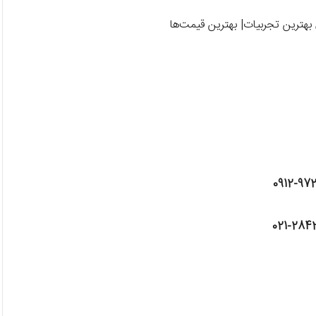
بهترین تجربیات| بهترین قیمت‌ها
0912-97
021-284