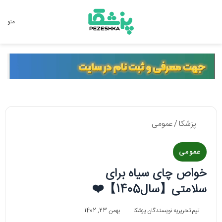
جستجو برای
منو
پزشکا
/
عمومی
عمومی
خواص چای سیاه برای
سلامتی【سال1405】❤️
تیم تحریریه نویسندگان پزشکا
بهمن 23, 1402