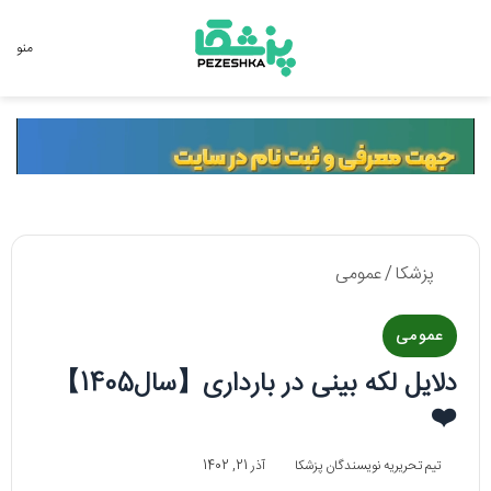
جستجو برای
منو
پزشکا
/
عمومی
عمومی
دلایل لکه بینی در بارداری【سال1405】
❤️
تیم تحریریه نویسندگان پزشکا
آذر 21, 1402