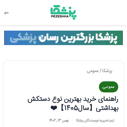
جستجو برای
منو
پزشکا
/
عمومی
عمومی
راهنمای خرید بهترین نوع دستکش
بهداشتی【سال1405】❤️
تیم تحریریه نویسندگان پزشکا
بهمن 13, 1402