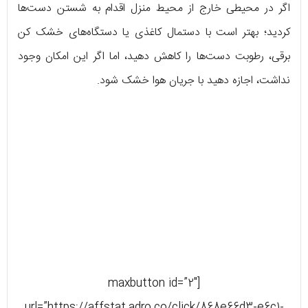
اگر در محیطی خارج از محیط منزل اقدام به شستن دست‌ها
کردید؛ بهتر است با دستمال کاغذی یا دستگاه‌های خشک کن
برقی، رطوبت دست‌ها را کاهش دهید، اما اگر این امکان وجود
نداشت، اجازه دهید با جریان هوا خشک شود.
[maxbutton id=”2″
url=”https://affstat.adro.co/click/868e66d3-e6c1-