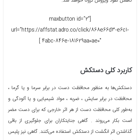
کاهش نفوذ ویروس کرونا خواهد شد.
[maxbutton id=”2″
url=”https://affstat.adro.co/click/868e66d3-e6c1-
4abc-846e-181629aa0ae0″ ]
کاربرد کلی دستکش
دستکش‌ها به منظور محافظت دست در برابر سرما و یا گرما ،
محافظت در برابر سایش ، ضربه ، مواد شیمیایی و یا آلودگی و
به‌طور کلی محافظت دست از هر اثر خارجی که برای دست مضر
است بکار می‌روند . گاهی جنایتکاران برای جلوگیری از باقی
گذاشتن اثر انگشت از دستکش استفاده می‌کنند. گاهی نیز پلیس