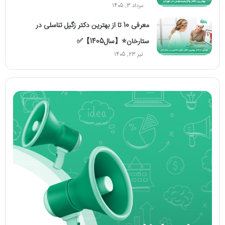
مرداد 3, 1405
معرفی 10 تا از بهترین دکتر زگیل تناسلی در
ستارخان⭐【سال1405】✅
تیر 23, 1405