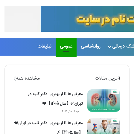
تغییر پو
جست
شک درمانی
روانشناسی
عمومی
تبلیغات
آخرین مقالات
مشاهده همه
معرفی 10 تا از بهترین دکتر کلیه در
تهران✅【سال 1405】❤️
مرداد 10, 1405
معرفی 10 تا از بهترین دکتر قلب در ایران❤️
【سال1405】⚡️