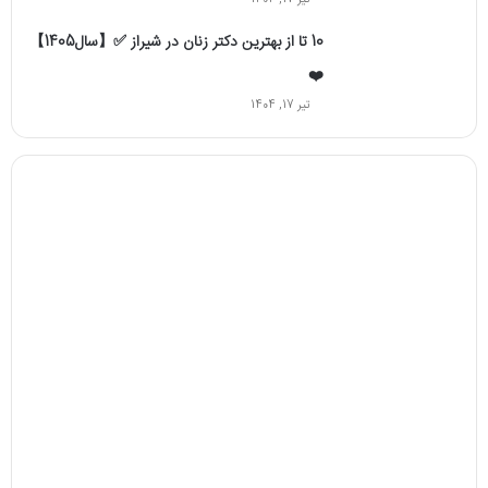
تیر 17, 1404
10 تا از بهترین دکتر زنان در شیراز ✅【سال1405】
❤️
تیر 17, 1404