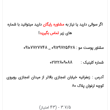
اگر سوالی دارید یا نیاز به
مشاوره رایگان
دارید میتوانید با شماره
های زیر
تماس بگیرید
!
مشاور پوست مو : 09129725428 _ 09107727748
شماره کلینیک : 02122809088
آدرس : زعفرانیه خیابان اعجازی بالاتر از میدان اعجازی روبروی
کوچه ارغوان پلاک ۸۰
3.7/5 - (43 امتیاز)