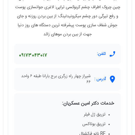
چین چروک اطراف چشم کربوکسی تراپی: لاغری جوانسازی پوست
و رفع تیرگی دور چشم میکرونیدلینگ: از بین بردن روزنه و جای
جوش شفاف سازی پوست پیشرفته ترین دستگاه های روز دنیا
جهت از بین بردن موهای زائد
تلفن:
09173043017
شیراز چهار راه زرگری برج بارانا طبقه ۶ واحد
آدرس :
۶۶
خدمات دکتر امین عسکریان:
تزریق ژل فیلر
تزریق بوتاکس
RF نانو فرکشنال