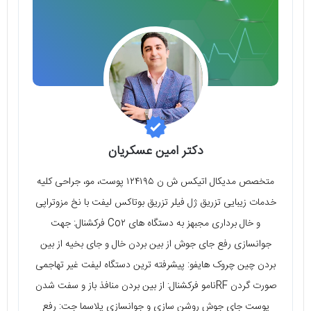
دکتر امین عسکریان
متخصص مدیکال اتیکس ش ن ۱۲۴۱۹۵ پوست، مو، جراحی کلیه
خدمات زیبایی تزریق ژل فیلر تزریق بوتاکس لیفت با نخ مزوتراپی
و خال برداری مجبهز به دستگاه های Co٢ فرکشنال: جهت
جوانسازی رفع جای جوش از بین بردن خال و جای بخیه از بین
بردن چین چروک هایفو: پیشرفته ترین دستگاه لیفت غیر تهاجمی
صورت گردن RFنامو فرکشنال: از بین بردن منافذ باز و سفت شدن
پوست جای جوش روشن سازی و جوانسازی پلاسما جت: رفع