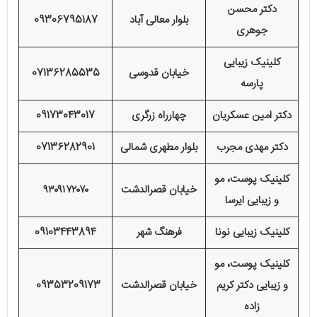
دکتر محسن
بلوار معالی آباد
09306795187
جوهری
کلینیک زیبایی
خیابان قدوسی
07136285535
پارسه
دکتر امین عسکریان
چهارراه زرگری
09173043017
دکتر مهدی مجرب
بلوار مطهری شمالی
07136282901
کلینیک پوست، مو
خیابان قصرالدشت
۹۳۰۹۱۷۲۰۷۰
و زیبایی ایرسا
کلینیک زیبایی نونا
فرهنگ شهر
09103443894
کلینیک پوست، مو
و زیبایی دکتر کریم
خیابان قصرالدشت
09353209173
زاده