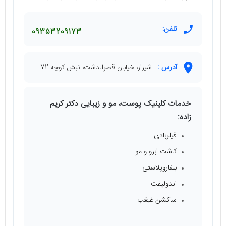
تلفن:
09353209173
آدرس :
شیراز، خیابان قصرالدشت، نبش کوچه 72
خدمات کلینیک پوست، مو و زیبایی دکتر کریم
زاده:
فیلربادی
کاشت ابرو و مو
بلفاروپلاستی
اندولیفت
ساکشن غبغب