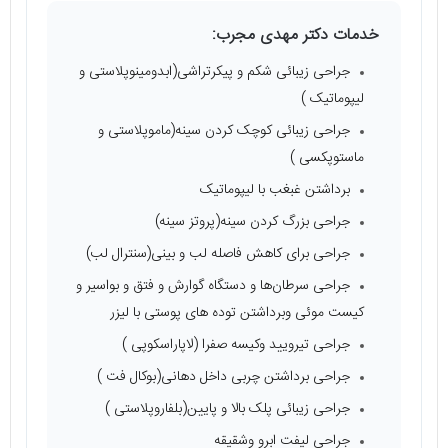
خدمات دکتر مهدی مجرب:
جراحی زیبائی شکم و پیکرتراشی(ابدومینوپلاستی و
لیپوماتیک )
جراحی زیبائی کوچک کردن سینه(ماموپلاستی و
ماستوپکسی )
برداشتن غبغب با لیپوماتیک
جراحی بزرگ کردن سینه(پروتز سینه)
جراحی برای کاهش فاصله لب و بینی(سنترال لب)
جراحی سرطان‌ها و دستگاه گوارش و فتق و بواسیر و
کیست موئی وبرداشتن توده های پوستی با لیزر
جراحی تیرویید وکیسه صفرا (لاپاراسکوپی )
جراحی برداشتن چربی داخل دهانی(بوکال فت )
جراحی زیبائی پلک بالا و پایین(بلفاروپلاستی )
جراحی لیفت ابرو وشقیقه