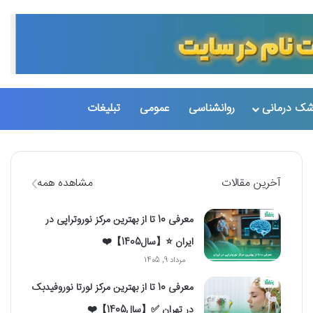
تغییر پو
جست
شک درمانی
روانشناسی
عمومی
تبلیغات
آخرین مقالات
مشاهده همه
معرفی 10 تا از بهترین مرکز نوروتراپی در
ایران ⭐【سال1405】❤️
مرداد 9, 1405
معرفی 10 تا از بهترین مرکز لورتا نوروفیدبک
در تهران ✅【سال1405】❤️