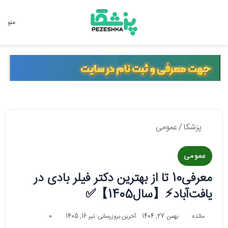
جستجو برای
منو
پزشکا
/
عمومی
عمومی
معرفی10 تا از بهترین دکتر فیلر بادی در
یافت‌آباد⚡【سال1405】✅
مائده
بهمن 27, 1404
آخرین بروزرسانی: تیر 16, 1405
0