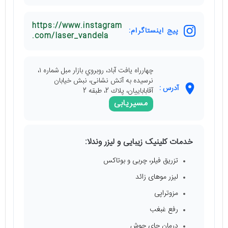
https://www.instagram
پیج اینستاگرام:
.com/laser_vandela
چهارراه يافت آباد، روبروي بازار مبل شماره ١،
نرسيده به آتش نشانی، نبش خيابان
آدرس :
آقاباباييان، پلاك 2، طبقه 2
مسیریابی
خدمات کلینیک زیبایی و لیزر وندلا:
تزریق فیلر، چربی و بوتاکس
لیزر موهای زائد
مزوتراپی
رفع غبغب
درمان جای جوش