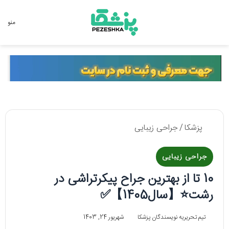
جستجو برای
منو
پزشکا
/
جراحی زیبایی
جراحی زیبایی
10 تا از بهترین جراح پیکرتراشی در
رشت⭐【سال1405】✅
تیم تحریریه نویسندگان پزشکا
شهریور 24, 1403