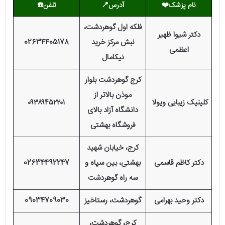
نام پزشک
❤️
آدرس📍
تلفن☎️
فلکه اول گوهردشت،
دکتر شیوا ظهیر
نبش مرکز خرید
02634405178
اعظمی
نیکامال
کرج گوهردشت بلوار
موذن بالاتر از
کلینیک زیبایی ویولا
۰۹۳۸۹۴۵۲۲۰۱
دانشگاه آزاد بالای
فروشگاه بهشتی
کرج، خیابان شهید
دکتر کاظم قاسمی
بهشتی، بین سپاه و
02634492247
سه راه گوهردشت
دکتر وحید بهرامی
گوهردشت، رستاخیز
09034709030
کرج، گوهردشت،