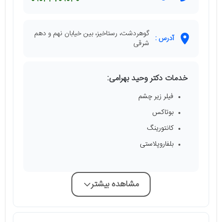
09034709030
گوهردشت، رستاخیز، بین خیابان نهم و دهم
آدرس :
شرقی
خدمات دکتر وحید بهرامی:
فیلر زیر چشم
بوتاکس
کانتورینگ
بلفاروپلاستی
مشاهده بیشتر