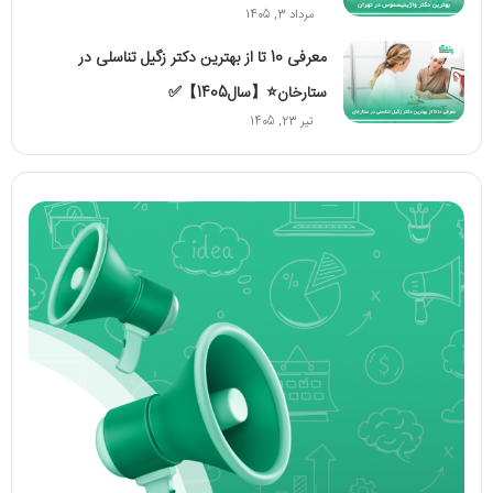
مرداد 3, 1405
معرفی 10 تا از بهترین دکتر زگیل تناسلی در
ستارخان⭐【سال1405】✅
تیر 23, 1405