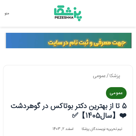
جستجو برای
منو
پزشکا
/
عمومی
عمومی
5 تا از بهترین دکتر بوتاکس در گوهردشت
❤️【سال1405】✅
تیم تحریریه نویسندگان پزشکا
اسفند 2, 1403