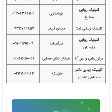
کلینیک زیبایی
فرمانداری
09306366519
ماهرخ
کلینیک زیبایی نیلا
میدان گل‌ها
09357448117
کلینیک زیبایی
سرآسیاب
09109595109
پارسیان
مرکز زیبایی و لیزر آرا
خیابان دکتر حسابی
021-65150046
کلینیک زیبایی دکتر
مارلیک
02165122163
مصطفی دهقان