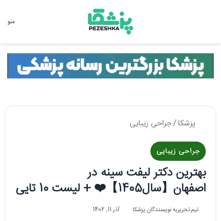
جستجو برای
منو
پزشکا
/
جراحی زیبایی
جراحی زیبایی
بهترین دکتر لیفت سینه در
اصفهان【سال1405】❤️ + لیست 10 تایی
تیم تحریریه نویسندگان پزشکا
آذر 11, 1402