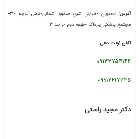
آدرس:
اصفهان -خیابان شیخ صدوق شمالی-نبش کوچه ۳۶-
مجتمع پزشکی پارتاک -طبقه دوم -واحد ۳
تلفن نوبت دهی:
09133754144
09917617335
دکتر مجید راستی