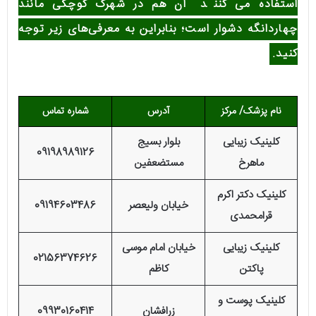
استفاده می کنن
د
آن هم در شهرک کوچکی مانند
چهاردانگه دشوار است؛ بنابراین به معرفی‌های زیر توجه
کنید.
نام پزشک/ مرکز
آدرس
شماره تماس
کلینیک زیبایی
بلوار بسیج
09198989126
ماهرخ
مستضعفین
کلینیک دکتر اکرم
خیابان ولیعصر
09194603486
قرامحمدی
کلینیک زیبایی
خیابان امام موسی
02156374626
پاکتن
کاظم
کلینیک پوست و
زرافشان
09930160414