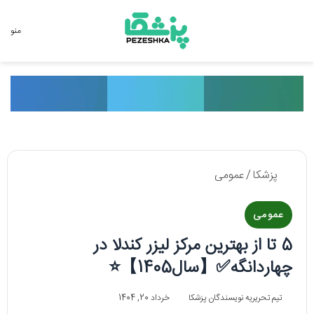
جستجو برای
منو
پزشکا
/
عمومی
عمومی
5 تا از بهترین مرکز لیزر کندلا در
چهاردانگه✅【سال1405】⭐
تیم تحریریه نویسندگان پزشکا
خرداد 20, 1404