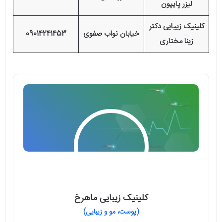
لیزر پایپون
کلینیک زییایی دکتر
خیابان نواب صفوی
09014241453
زینا مختاری
کلینیک زیبایی ماهرخ
(پوست، مو و زیبایی)