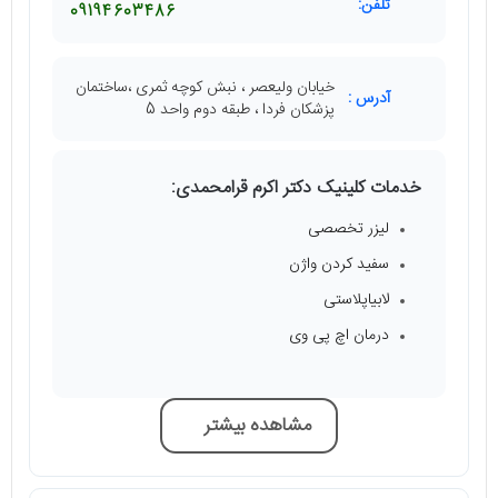
تلفن:
09194603486
خیابان ولیعصر ، نبش کوچه ثمری ،ساختمان
آدرس :
پزشکان فردا ، طبقه دوم واحد 5
خدمات کلینیک دکتر اکرم قرامحمدی:
لیزر تخصصی
سفید کردن واژن
لابیاپلاستی
درمان اچ پی وی
مشاهده بیشتر