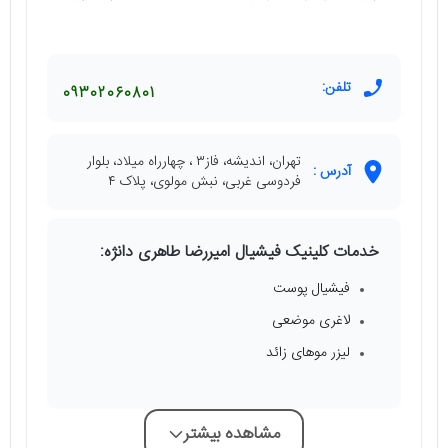
تلفن:
09302060801
تهران، اندیشه، فاز۳ ، چهارراه میلاد، بلوار
آدرس :
فردوسی غربی، نبش مولوی، پلاک ۴
خدمات کلینیک فیشیال امیررضا طاهری دانژه:
فیشیال پوست
لاغری موضعی
لیزر موهای زائد
مشاهده بیشتر