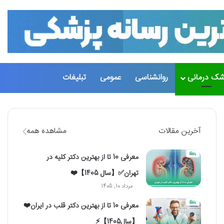
شک درمانی
روانشناسی
عمومی
تبلیغات
تغییر پو
جست
آخرین مقالات
مشاهده همه
معرفی 10 تا از بهترین دکتر کلیه در
تهران✅【سال 1405】❤️
مرداد 10, 1405
معرفی 10 تا از بهترین دکتر قلب در ایران❤️
【سال1405】⚡️