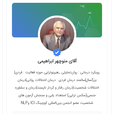
آقای منوچهر ابراهیمی
رویکرد درمانی : روان‌تحلیلی _هیپنوتراپی حوزه فعالیت : فردی|
بزرگسال|سالمند درمان فردی : درمان اختلالات روانی|درمان
اختلالات شخصیت|درمان رفتار و کردار ناپسند|درمان و مشاوره
جنسی(سکس تراپی) استعداد یابی و سنجش آزمون های
شخصیت عضو انجمن بین‌المللی کوچینگ ICI وNLP