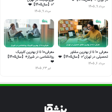
✅【سال1405】❤️
مرداد 9, 1405
مرداد 9, 1405
معرفی 10 تا از بهترین مشاور
معرفی10 تا از بهترین کلینیک
تحصیلی در تهران✅【سال1405】❤️
روانشناسی در شیراز⭐【سال1405】
❤️
مرداد 6, 1405
تیر 23, 1405