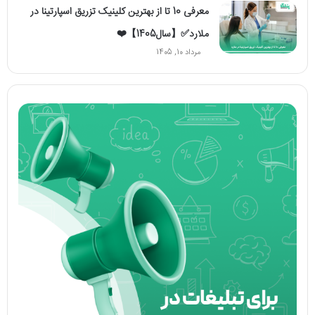
معرفی 10 تا از بهترین کلینیک تزریق اسپارتینا در
ملارد✅【سال1405】❤️
مرداد 10, 1405