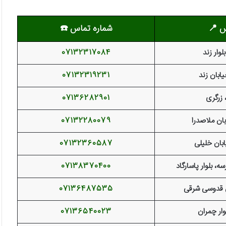
س 📍
شماره تماس
☎️
بلوار زند
07132317084
یابان زند
07132319231
 زرگری
07136282901
بان ملاصدرا
07132280079
ابان خلیلی
07132360587
ه، بلوار پاسارگاد
07138370400
ن قدوسی شرقی
07136487535
وار چمران
07136540023