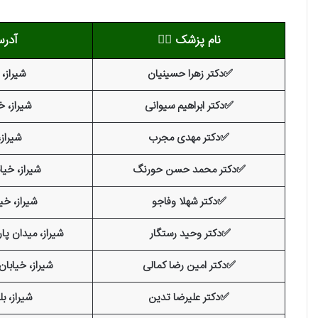
نام پزشک
👨‍⚕️
آدر
✅دکتر زهرا حسینیان
شیراز، 
✅دکتر ابراهیم سیوانی
شیراز، خ
✅دکتر مهدی مجرب
شیراز،
✅دکتر محمد حسن حورنگ
شیراز، خیا
✅دکتر شهلا وفاجو
شیراز، خی
✅دکتر وحید رستگار
شیراز، میدان پارس
✅دکتر امین رضا کمالی
شیراز، خیابا
✅دکتر علیرضا تدین
شیراز، بل