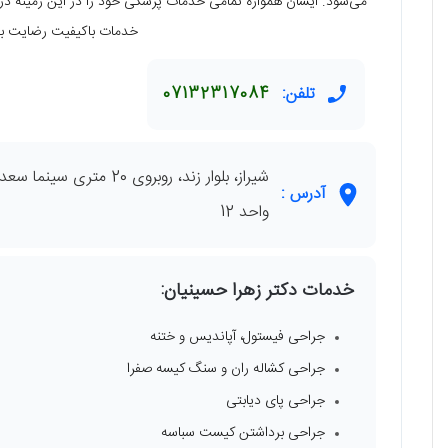
می‌شود. ایشان همواره تمامی خدمات پزشکی خود را در این زمینه در م
خدمات باکیفیت رضایت بیم
تلفن:
07132317084
آدرس :
واحد 12
خدمات دکتر زهرا حسینیان:
جراحی فیستول، آپاندیس و ختنه
جراحی کشاله ران و سنگ کیسه صفرا
جراحی پای دیابتی
جراحی برداشتن کیست سباسه