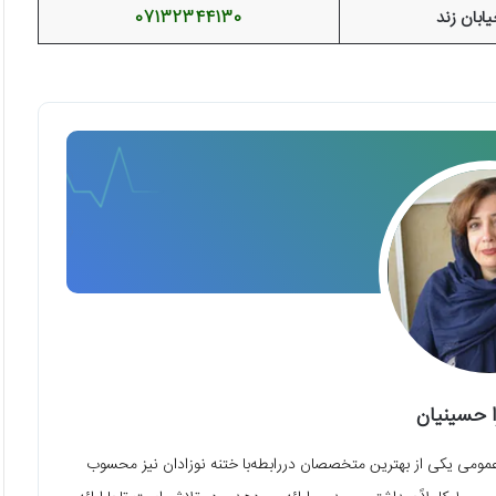
یابان زند
07132344130
ا حسینیان
مومی یکی از بهترین متخصصان دررابطه‌با ختنه نوزادان نیز محسوب