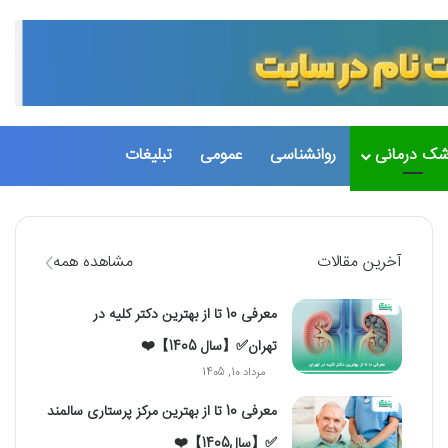
تغییر پو
جست
شک درمانی
روانشناسی
عمومی
تبلیغات
آخرین مقالات
مشاهده همه
معرفی 10 تا از بهترین دکتر کلیه در
تهران✅【سال 1405】❤️
مرداد 10, 1405
معرفی 10 تا از بهترین مرکز پرستاری سالمند
✅【سال1405】❤️