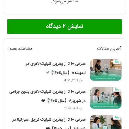
منتشر می‌شود.
نمایش 2 دیدگاه
آخرین مقالات
مشاهده همه
معرفی 10 تا از بهترین کلینیک لاغری در
اندیشه⭐【سال1405】✅
مرداد 12, 1405
معرفی 10 تا از بهترین کلینیک لاغری بدون جراحی
در شهریار⚡【سال 1405】❤️
مرداد 11, 1405
معرفی 10 تا از بهترین کلینیک تزریق اسپارتینا در
شهریار⚡【سال 1405】❤️