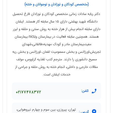
(متخصص کودکان و نوزادان و نوجوانان و ختنه)
دکتر ربابه سادات زمانی متخصص کودکان و نوزادان فارغ تحصیل
دانشگاه شهید بهشتی دارای ۱۵ سال سابقه کار هستند. ایشان
دارای سابقه انجام بیش از هزار ختنه به روش سنتی و حلقه و لیزر
هستند. همچنین سابقه فعالیت در بیمارستان وnicu بیمارستان
مفید،بیمارستان مادر و کودک مهدیه،طالقانی،شهدای
تجریش،اورژانس و بخش مسمومیت لقمان ،اورژانس و بخش ریه
مسیح دانشوری را دارند. مترجم کتب تغذیه کراووس، مولف
مقالات خارجی و داخلی، انجام ختنه به روش حلقه و جراحی از
خدمات ایشان است.
تلفن:
02177478372
تهران، پیروزی، بین سوم و چهارم نیروهوایی،
آدرس :