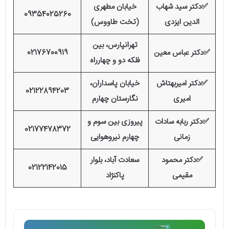
✅دکتر سید شهاب
خیابان مطهری
09354025260
الدین ایزدی
(تخت طاووس)
تهرانپارس، بین
✅دکتر عباس معین
02176700919
فلکه دو و چهارراه
✅دکتر امیربهتاش
خیابان پاسداران،
02122894203
امیری
نگارستان چهارم
✅دکتر ربابه سادات
پیروزی بین سوم و
02177478372
زمانی
چهارم نیروهوایی
✅دکتر محمود
سعادت آباد، بلوار
02122142015
مقیمی
پاکنژاد