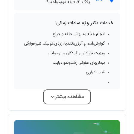
پلاک ۹۱، طبقه دوم، واحد ۹
خدمات دکتر ربابه سادات زمانی:
انجام ختنه به روش حلقه و جراح
گوارش،آسم و آلرژی،تغذیه،زردی،کولیک شیرخوارگی
ویزیت نوزادان و کودکان و نوجوانان
بیماریهای عفونی،رشدونمو،دیابت
شب ادراری
مشاهده بیشتر