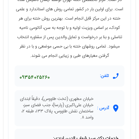
است. برای اولین بار در کشور تمامی روش های استاندارد و علمی
ختنه در این مرکز قابل انجام است. بهترین روش ختنه برای هر
کودک، بر اساس ویزیت اولیه و با توجه به سن، آناتومی ناحیه
تناسلی و بنا بر درخواست و تمایل والدین پس از مشاوره انتخاب
میشود. تمامی روشهای ختنه با بی حسی موضعی و با در نظر
گرفتن معیارهای طبی و زیبایی انجام می شوند.
تلفن:
09354025260
خیابان مطهری (تخت طاووس)، دقیقاً ابتدای
خیابان علی‌اکبری (پارسا)، جنب فضای سبز،
آدرس :
ساختمان نقش طاووس، پلاک ۱۳۳، طبقه ۲،
واحد ۸.
خدمات دکتر سید شهاب الدین ایزدی: