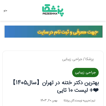
جستجو برای
منو
پزشکا
/
جراحی زیبایی
جراحی زیبایی
بهترین دکتر ختنه در تهران【سال1405】
❤️+ لیست 10 تایی
تیم تحریریه نویسندگان پزشکا
بهمن 20, 1403