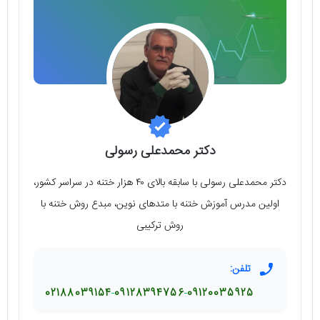
دکتر محمدعلی رسولی
دکتر محمدعلی رسولی با سابقه بالای ۴۰ هزار ختنه در سراسر کشور،
اولین مدرس آموزش ختنه با متدهای نوین، مبدع روش ختنه با
روش ترکیبی
تلفن:
02188039154
09128394756
09120035925