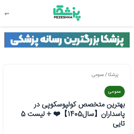
جستجو برای
منو
پزشکا
/
عمومی
عمومی
بهترین متخصص کولپوسکوپی در
پاسداران【سال1405】❤️ + لیست 5
تایی