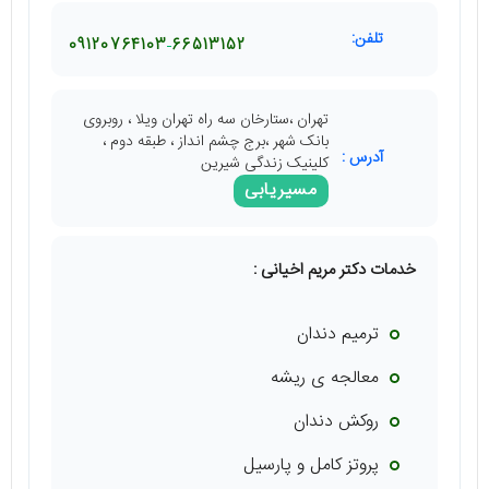
تلفن:
09120764103
66513152
تهران ،ستارخان سه راه تهران ویلا ، روبروی
بانک شهر ،برج چشم انداز ، طبقه دوم ،
آدرس :
کلینیک زندگی شیرین
مسیریابی
خدمات دکتر مریم اخیانی :
ترمیم دندان
معالجه ی ریشه
روکش دندان
پروتز کامل و پارسیل