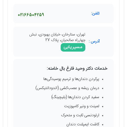
تلفن:
02166504259
تهران، ستارخان، خیابان بهبودی، نبش
چهارراه صالحیان، پلاک 27
آدرس :
مسیریابی
خدمات دکتر وحید فارغ بال خامنه:
پرکردن دندان‌ها و ترمیم پوسیدگی‌ها
درمان ریشه و عصب‌کشی (اندودانتیکس)
سفید کردن دندان‌ها (بلیچینگ)
لمینت و ونیر کامپوزیت
ارتودنسی ثابت و متحرک
کاشت ایمپلنت دندان