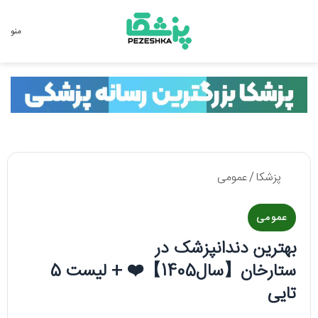
جستجو برای
منو
پزشکا
/
عمومی
عمومی
بهترین دندانپزشک در
ستارخان【سال1405】❤️ + لیست 5
تایی