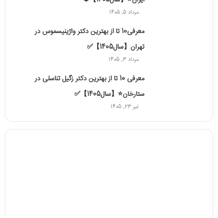
ایران⭐【سال1405】❤️
مرداد 5, 1405
معرفی10 تا از بهترین دکتر واژینیسموس در
تهران【سال1405】✅
مرداد 3, 1405
معرفی 10 تا از بهترین دکتر زگیل تناسلی در
ستارخان⭐【سال1405】✅
تیر 23, 1405