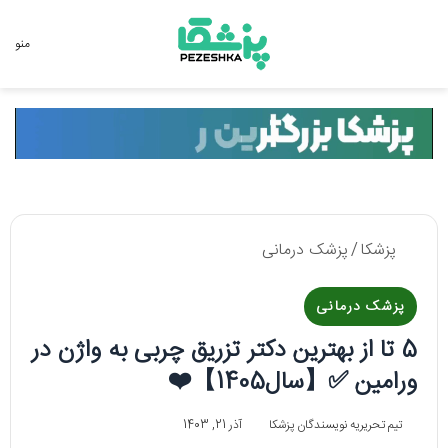
جستجو برای
منو
پزشکا
/
پزشک درمانی
پزشک درمانی
5 تا از بهترین دکتر تزریق چربی به واژن در
ورامین ✅【سال1405】❤️
تیم تحریریه نویسندگان پزشکا
آذر 21, 1403