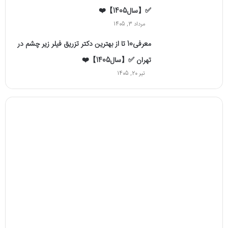
✅【سال1405】❤️
مرداد 3, 1405
معرفی10 تا از بهترین دکتر تزریق فیلر زیر چشم در
تهران ✅【سال1405】❤️
تیر 20, 1405