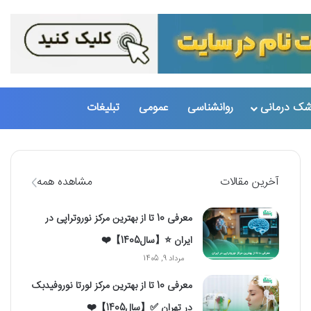
تغییر پو
جست
شک درمانی
روانشناسی
عمومی
تبلیغات
آخرین مقالات
مشاهده همه
معرفی 10 تا از بهترین مرکز نوروتراپی در
ایران ⭐【سال1405】❤️
مرداد 9, 1405
معرفی 10 تا از بهترین مرکز لورتا نوروفیدبک
در تهران ✅【سال1405】❤️