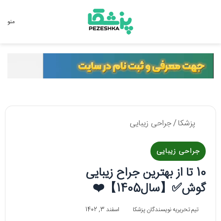
جستجو برای
منو
پزشکا
/
جراحی زیبایی
جراحی زیبایی
10 تا از بهترین جراح زیبایی
گوش✅【سال1405】❤️
تیم تحریریه نویسندگان پزشکا
اسفند 3, 1402