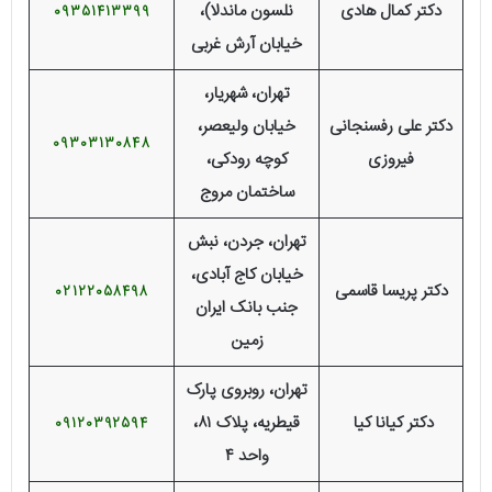
دکتر کمال هادی
نلسون ماندلا)،
09351413399
خیابان آرش غربی
تهران، شهریار،
دکتر علی رفسنجانی
خیابان ولیعصر،
09303130848
فیروزی
کوچه رودکی،
ساختمان مروج
تهران، جردن، نبش
خیابان کاج آبادی،
دکتر پریسا قاسمی
02122058498
جنب بانک ایران
زمین
تهران، روبروی پارک
دکتر کیانا کیا
قیطریه، پلاک ۸۱،
09120392594
واحد ۴