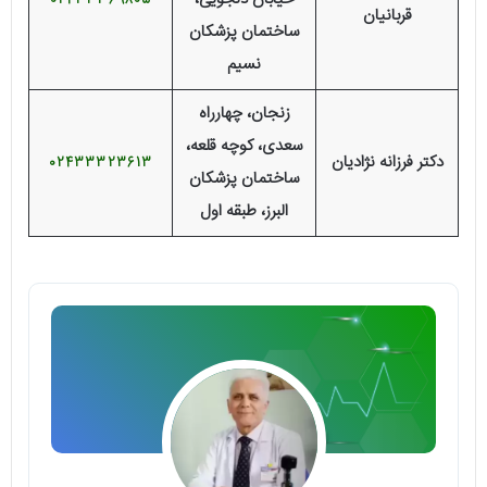
02433369805
قربانیان
ساختمان پزشکان
نسیم
زنجان، چهارراه
سعدی، کوچه قلعه،
دکتر فرزانه نژادیان
02433323613
ساختمان پزشکان
البرز، طبقه اول