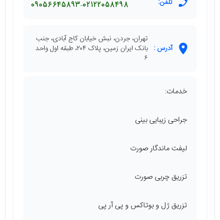
تلفن:
09056645893
02122058498
تهران، جردن، نبش خیابان کاج آبادی، جنب
آدرس :
بانک ایران زمین، پلاک ۲۰۴، طبقه اول واحد
۶
خدمات:
جراحی زیبایی بینی
لیفت ماندگار صورت
تزریق چربی صورت
تزریق ژل و بوتاکس و پی آر پی