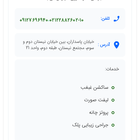
تلفن:
09127696940
02122882602-10
خیابان پاسداران، بین خیابان نیستان دوم و
آدرس :
سوم، مجتمع نیستان، طبقه دوم، واحد 21
خدمات:
ساکشن غبغب
لیفت صورت
پروتز چانه
جراحی زیبایی پلک