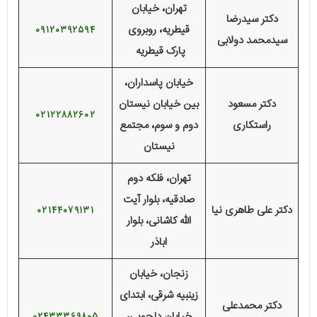
تهران، خیابان
دکتر سیدرضا
قیطریه، روبروی
09120392594
سیدمحمد دولابی
پارک قیطریه
خیابان پاسداران،
دکتر مسعود
بین خیابان نیستان
02122882602
راستکاری
دوم و سوم، مجتمع
نیستان
تهران، فلکه دوم
صادقیه، بلوار آیت
دکتر علی طاهری نیا
02144079131
الله کاشانی، بلوار
اباذر
زنجان، خیابان
زینبیه شرقی، ابتدای
دکتر محمدعلی
خیابان دلجویی،