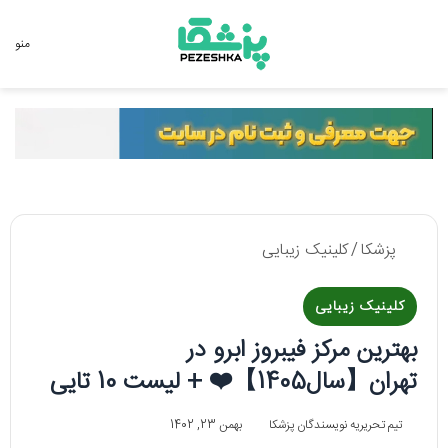
جستجو برای
منو
پزشکا
/
کلینیک زیبایی
کلینیک زیبایی
بهترین مرکز فیبروز ابرو در
تهران【سال1405】❤️ + لیست 10 تایی
تیم تحریریه نویسندگان پزشکا
بهمن 23, 1402