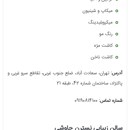
میکاپ و شینیون
میکروبلیدینگ
رنگ مو
کاشت مژه
کاشت ناخن
آدرس:
تهران، سعادت آباد، ضلع جنوب غربی، تقاطع سرو غربی و
پاکنژاد، ساختمان شماره 42، طبقه 21
شماره تماس:
09190814100
سالن زیبایی نسترن چاوشی