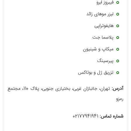
فیبروز ابرو
لیزر موهای زائد
هایفوتراپی
پلاسما جت
میکاپ و شینیون
پیرسینگ
تزریق ژل و بوتاکس
آدرس:
تهران، جانبازان غربی، بختیاری جنوبی، پلاک 110، مجتمع
رمزو
شماره تماس:
02177941941