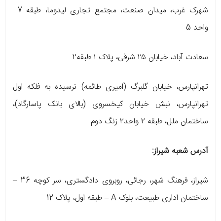
شهرک غرب، میدان صنعت، مجتمع تجاری لیدوما، طبقه 7
واحد 5
سعادت آباد، خیابان ۲۵ شرقی، پلاک ۱ طبقه۲
تهرانپارس، خیابان گلبرگ (امیری طائمه) نرسیده به فلکه اول
تهرانپارس، نبش خیابان کیخسروی (بالای بانک پاسارگاد)،
ساختمان ملل، طبقه ۲ واحد۲ زنگ دوم
آدرس شعبه شیراز:
شیراز، فرهنگ شهر، رجائی، روبروی دادگستری، سر کوچه 36 –
ساختمان اداری طبیعت، بلوک A – طبقه اول، پلاک 12