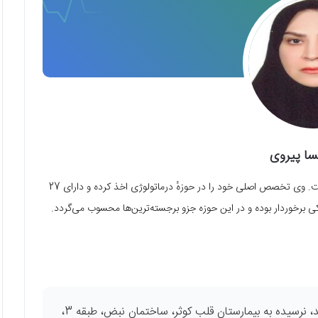
سا پیروی
دکتر پریسا پیروی از متخصصان پوست، مو و زیبایی در شهر شیراز است. وی تخصص اصلی خود را در حوزهٔ درماتولوژی اخذ کرده و دارای 27
ی برخوردار بوده و در این حوزه جزو برجسته‌ترین‌ها محسوب می‌گردد.
شیراز، خیابان قصردشت، روبه روی بلوار شاهد، نرسیده به بیمارستان قلب کوثر، ساختمان نبض، طبقه 3،