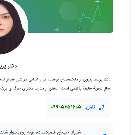
دکتر پری
سال تجربهٔ سابقهٔ پزشکی است. ایشان از مدرک دکترای حرفه‌ای پزشک
تلفن:
09905651205