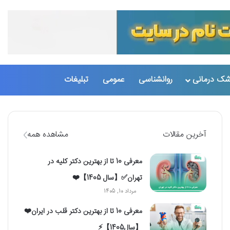
تغییر پو
جست
شک درمانی
روانشناسی
عمومی
تبلیغات
آخرین مقالات
مشاهده همه
معرفی 10 تا از بهترین دکتر کلیه در
تهران✅【سال 1405】❤️
مرداد 10, 1405
معرفی 10 تا از بهترین دکتر قلب در ایران❤️
【سال1405】⚡️