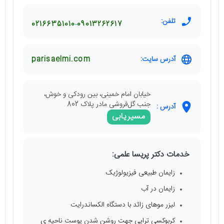
تلفن:
02166351010
09013262617
آدرس سایت:
parisaelmi.com
خیابان امام خمینی، بین رودکی و خوش،
جنب گل‌فروشی مادر پلاک 802
آدرس :
مسیریابی
خدمات دکتر پریسا علمی:
زایمان طبیعی فیزیولوژیک
زایمان در آب
لیزر موهای زائد با دستگاه الکساندرایت
کربوکسی تراپی جهت روشن شدن پوست ناحیه ی