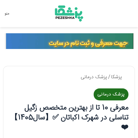
جستجو برای
منو
پزشکا
/
پزشک درمانی
پزشک درمانی
معرفی 10 تا از بهترین متخصص زگیل
تناسلی در شهرک اکباتان ✅【سال1405】
❤️