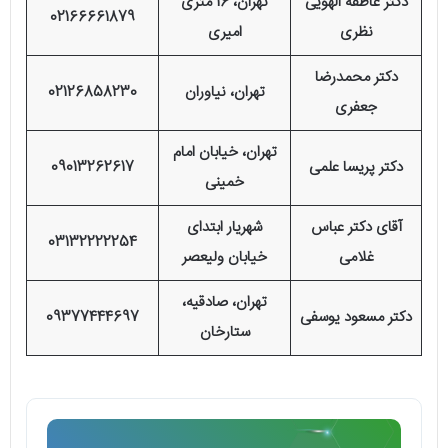
دکتر عاطفه الهویی
تهران، 16 متری
02166661879
نظری
امیری
دکتر محمدرضا
تهران، نیاوران
02126858230
جعفری
تهران، خیابان امام
دکتر پریسا علمی
09013262617
خمینی
آقای دکتر عباس
شهریار ابتدای
03132222254
غلامی
خیابان ولیعصر
تهران، صادقیه،
دکتر مسعود یوسفی
09377444697
ستارخان