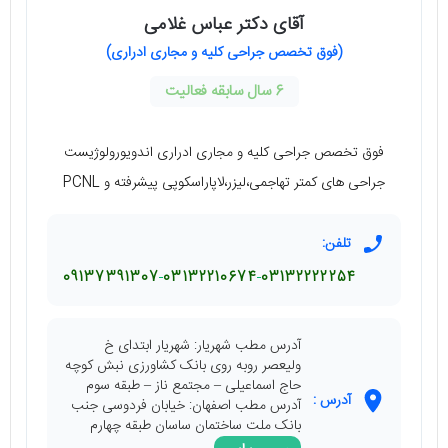
آقای دکتر عباس غلامی
(فوق تخصص جراحی کلیه و مجاری ادراری)
6 سال سابقه فعالیت
فوق تخصص جراحی کلیه و مجاری ادراری اندویورولوژیست
جراحی های کمتر تهاجمی،لیزر،لاپاراسکوپی پیشرفته و PCNL
تلفن:
09137391307
03132210674
03132222254
آدرس مطب شهریار: شهریار ابتدای خ
ولیعصر روبه روی بانک کشاورزی نبش کوچه
حاج اسماعیلی – مجتمع ناز – طبقه سوم
آدرس :
آدرس مطب اصفهان: خیابان فردوسی جنب
بانک ملت ساختمان ساسان طبقه چهارم