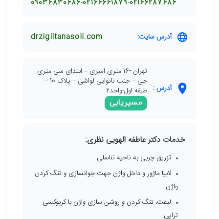
09036830686
02166661879
02166287686
آدرس سایت:
drzigiltanasoli.com
تهران -16 متری امیری – ابتدای سی متری
جی – جنب نانوایی لواشی – پلاک 10 –
آدرس :
طبقه اول-واحد٢
مسیریابی
خدمات دکتر عاطفه الهویی نظری:
تزریق چربی به ناحیه تناسلی
لابیا ماژور و داخل واژن جهت جوانسازی و تنگ کردن
واژن
لیفت، تنگ کردن و روشن سازی واژن با کربوکسی
تراپی