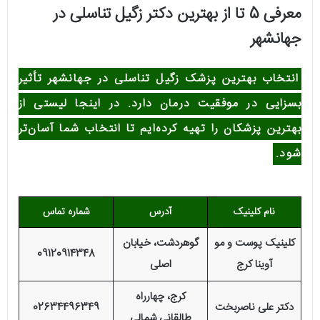
معرفی 5 تا از بهترین دکتر زگیل تناسلی در
جهانشهر
انتخاب بهترین پزشک زگیل تناسلی در جهانشهر تأثیر
بسزایی در موفقیت درمان دارد. در اینجا لیستی از
بهترین پزشکان را تهیه کرده‌ایم تا انتخاب شما آسان‌تر
شود.
نام کلینیک
آدرس
شماره تماس
کلینیک پوست و مو
گوهردشت، خیابان
09120914348
آوینا کرج
اصلی
کرج، چهارراه
دکتر علی ناصربخت
02634496349
طالقانی شمالی