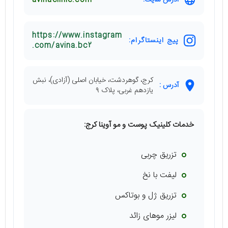
آدرس سایت:
avinaclinic.com
https://www.instagram
پیج اینستاگرام:
.com/avina.bc2
کرج، گوهردشت، خیابان اصلی (آزادی)، نبش
آدرس :
یازدهم غربی، پلاک ۹
خدمات کلینیک پوست و مو آوینا کرج:
تزریق چربی
لیفت با نخ
تزریق ژل و بوتاکس
لیزر موهای زائد