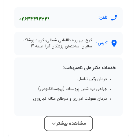
تلفن:
02634496349
کرج، چهارراه طالقانی شمالی، کوچه پوشاک
آدرس :
سالیان، ساختمان پزشکان آترا، طبقه 3
خدمات دکتر علی ناصربخت:
درمان زگیل تناسلی
جراحی برداشتن پروستات (پروستاتکتومی)
درمان عفونت ادراری و سرطان مثانه ناباروری
مشاهده بیشتر