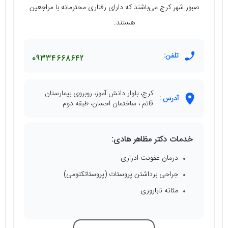
صبور شهر کرج می‌باشند که دارای رفتاری محترمانه با مراجعین
هستند.
تلفن:
09334668642
کرج، بلوار دانش آموز، روبروی بیمارستان
آدرس :
قائم ، ساختمان احسان، طبقه دوم
خدمات دکتر مظاهر هادی:
درمان عفونت ادراری
جراحی برداشتن پروستات (پروستاتکتومی)
مثانه ناباروری