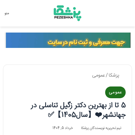
جستجو برای
منو
پزشکا
/
عمومی
عمومی
5 تا از بهترین دکتر زگیل تناسلی در
جهانشهر❤️【سال1405】✅
تیم تحریریه نویسندگان پزشکا
خرداد 5, 1404