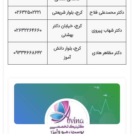
دکتر محمدعلی فلاح
کرج، بلوار شریعتی
02632502221
کرج، خیابان دکتر
دکتر شهاب پیروی
02632264660
بهشتی
کرج، بلوار دانش
دکتر مظاهر هادی
09334668642
آموز