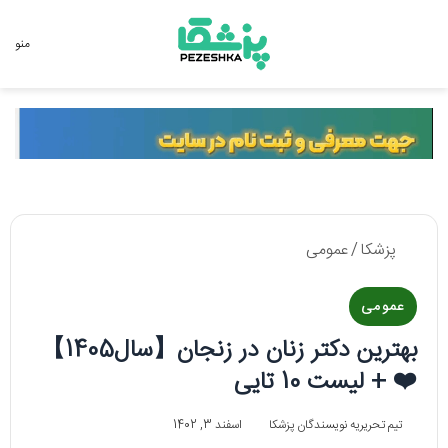
جستجو برای
منو
پزشکا
/
عمومی
عمومی
بهترین دکتر زنان در زنجان【سال1405】
❤️ + لیست 10 تایی
تیم تحریریه نویسندگان پزشکا
اسفند 3, 1402