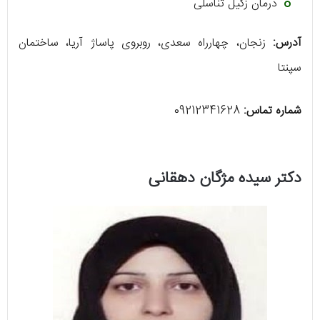
درمان زگیل تناسلی
آدرس:
زنجان، چهارراه سعدی، روبروی پاساژ آریا، ساختمان
سپنتا
شماره تماس:
09212341628
دکتر سیده مژگان دهقانی