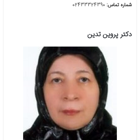
شماره تماس:
02433324390
دکتر پروین تدین