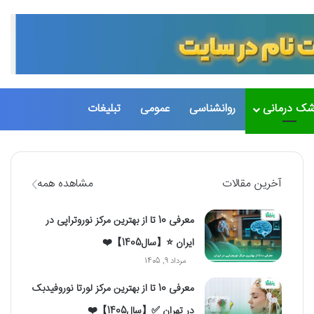
تغییر پو
جست
شک درمانی
روانشناسی
عمومی
تبلیغات
آخرین مقالات
مشاهده همه
معرفی 10 تا از بهترین مرکز نوروتراپی در
ایران ⭐【سال1405】❤️
مرداد 9, 1405
معرفی 10 تا از بهترین مرکز لورتا نوروفیدبک
در تهران ✅【سال1405】❤️