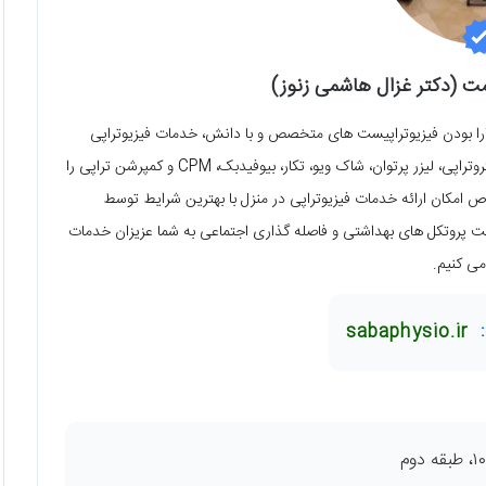
مت (دکتر غزال هاشمی زنوز)
 دارا بودن فیزیوتراپیست های متخصص و با دانش، خدمات فیزیوتراپی
تخصصی مبتنی بر روشهای علمی به روز و دستگاههای مدرن شامل الکتروتراپی، لیزر پرتوان، شاک ویو، تکار، بیوفیدبک، CPM و کمپرشن تراپی را
اص امکان ارائه خدمات فیزیوتراپی در منزل با بهترین شرایط توسط
عایت پروتکل های بهداشتی و فاصله گذاری اجتماعی به شما عزیزان خدمات
ی کنیم.
sabaphysio.ir