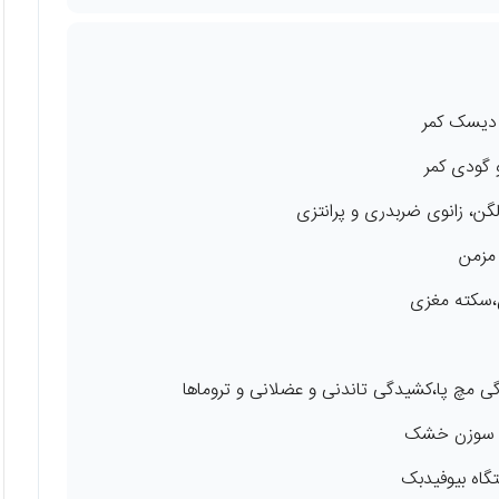
 دیسک کمر
 گودی کمر
گن، زانوی ضربدری و پرانتزی
 مزمن
گی مچ پا،کشیدگی تاندنی و عضلانی و تروماها
یک سوزن خشک
گاه بیوفیدبک