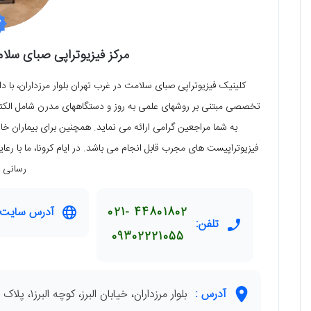
مرکز فیزیوتراپی صبای سلا
کلینیک فیزیوتراپی صبای سلامت در غرب تهران بلوار مرزداران، با
به شما مراجعین گرامی ارائه می نماید. همچنین برای بیماران خ
فیزیوتراپیست های مجرب قابل انجام می باشد. در ایام کرونا، ما با ر
رسانی م
44801802 -021
آدرس سایت:
تلفن:
09302221055
آدرس :
بلوار مرزداران، خیابان البرز، کوچه البرز۱، پلاک ۱۰، طبقه دوم