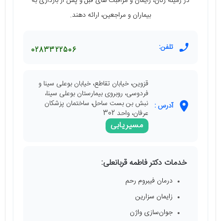
در زمینه زنان، زایمان و مراقبت های قبل و پس از بارداری به
بیماران و مراجعین، ارائه دهند.
تلفن:
0283322506
قزوین، خیابان تقاطع، خیابان بوعلی سینا و
فردوسی، روبروی بیمارستان بوعلی سینا،
نبش بن بست ساحل، ساختمان پزشکان
آدرس :
عرفان، واحد 302
مسیریابی
خدمات دکتر فاطمه قربانعلی:
درمان فیبروم رحم
زایمان سزارین
جوان‌سازی واژن