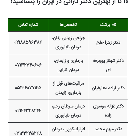
10 تا از بهترین دکتر نازایی در ایران را بشناسید!
نام پزشک
تخصص‌ها
شماره تماس
جراحی زیبایی زنان،
دکتر زهرا خلج
02188596386
درمان ناباروری
دکتر شهناز پوربرفه
بارداری و زایمان،
07132340606
ای
درمان نازایی
مراقبت‌های قبل از
دکتر آزاده معارفیان
05136077125
بارداری، زایمان
دکتر غزاله موسوی
درمان سرطان رحم،
02144328244
زاده
درمان ناباروری
دکتر مریم محمد
لاپاراسکوپی، درمان
03132225268