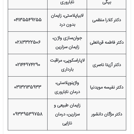
بیگی
ناباروری
لابیاپلاستی، زایمان
دکتر کلارا منظمی
04135549255
بدون درد
جوان‌سازی واژن،
دکتر فاطمه قربانعلی
0283322506
زایمان سزارین
لاپاراسکوپی، مراقبت
دکتر آزیتا ناصری
02144974290
بارداری
واژینوپلاستی،
دکتر نفیسه مویدنیا
03132135933
درمان ناباروری
زایمان طبیعی و
دکتر مژگان دانشور
سزارین، درمان
09339539758
نازایی