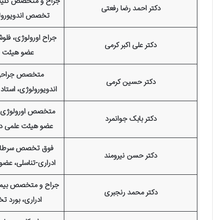
جراح و متخصص کلیه 
دکتر احمد رضا رفعتی
تخصص اندویورولو
جراح اورولوژی، فلوش
دکتر علی اکبر کرمی
عضو هیئت ع
متخصص جراحی 
دکتر حسین کرمی
اندویورولوژی، استاد
متخصص اورولوژی، ف
دکتر بابک جوانمرد
عضو هیئت علمی دا
فوق تخصص سرطان‌
دکتر حسن نیرومند
ادراری-تناسلی، عضو
جراح و متخصص بیمار
دکتر محمد رنجبری
ادراری، بورد 