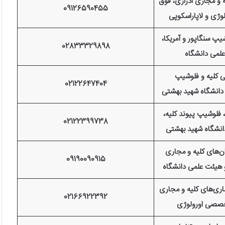
و مجاری ادراری، فوق
09126590455
ژی و لاپاراسکوپی
یپ سنگاپور و آمریکا،
02833329898
لمی دانشگاه
کلیه و فلوشیپ
02122647404
 دانشگاه شهید بهشتی
لوشیپ پیوند کلیه،
02122399738
نشگاه شهید بهشتی
های کلیه و مجاری
09190090915
 هیئت علمی دانشگاه
ی‌های کلیه و مجاری
02166922392
تخصصی اورولوژی