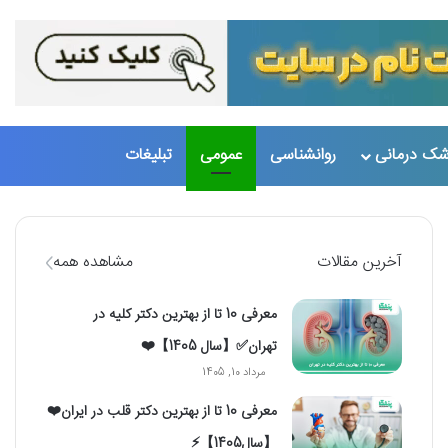
تغییر پو
جست
شک درمانی
روانشناسی
عمومی
تبلیغات
آخرین مقالات
مشاهده همه
معرفی 10 تا از بهترین دکتر کلیه در
تهران✅【سال 1405】❤️
مرداد 10, 1405
معرفی 10 تا از بهترین دکتر قلب در ایران❤️
【سال1405】⚡️