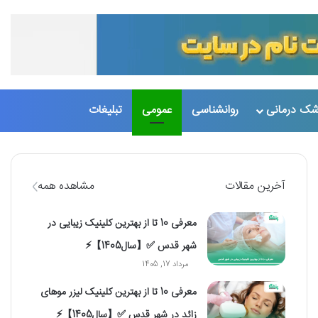
تغییر پو
جست
شک درمانی
روانشناسی
عمومی
تبلیغات
آخرین مقالات
مشاهده همه
معرفی 10 تا از بهترین کلینیک زیبایی در
شهر قدس ✅【سال1405】⚡️
مرداد 17, 1405
معرفی 10 تا از بهترین کلینیک لیزر موهای
زائد در شهر قدس ✅【سال1405】⚡️