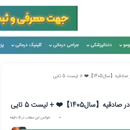
مو
دندانپزشکی
جراحی درمانی
کلینیک درمانی
پز
14】❤️ + لیست 5 تایی
ل1405】❤️ + لیست 5 تایی
0
خواندن این مطلب در 5 دقیقه