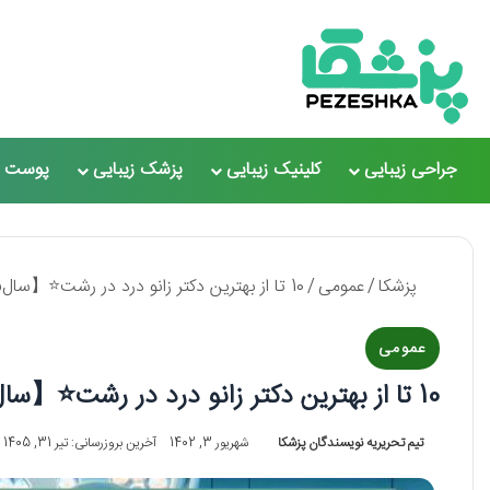
جراحی زیبایی
کلینیک زیبایی
پزشک زیبایی
پوست و
پزشکا
/
عمومی
/
10 تا از بهترین دکتر زانو درد در رشت⭐️【سال1405】✅
عمومی
10 تا از بهترین دکتر زانو درد در رشت⭐️【سال1405】✅
تیم تحریریه نویسندگان پزشکا
شهریور 3, 1402
آخرین بروزرسانی: تیر 31, 1405