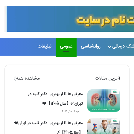
تغییر پو
جست
شک درمانی
روانشناسی
عمومی
تبلیغات
آخرین مقالات
مشاهده همه
معرفی 10 تا از بهترین دکتر کلیه در
تهران✅【سال 1405】❤️
مرداد 10, 1405
معرفی 10 تا از بهترین دکتر قلب در ایران❤️
【سال1405】⚡️