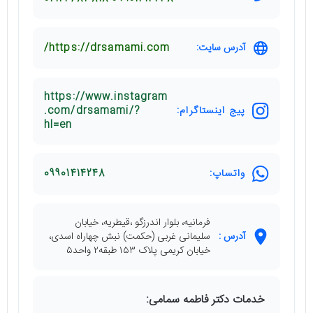
آدرس سایت:
https://drsamami.com/
https://www.instagram
پیج اینستاگرام:
.com/drsamami/?
hl=en
واتساپ:
09901414248
فرمانیه، بلوار اندرزگو ،قیطریه، خیابان
آدرس :
سلیمانی غربی (حکمت) نبش چهاراه اسدی،
خیابان کریمی پلاک ۱۵۳ طبقه۲ واحد۵
خدمات دکتر فاطمه سمامی: