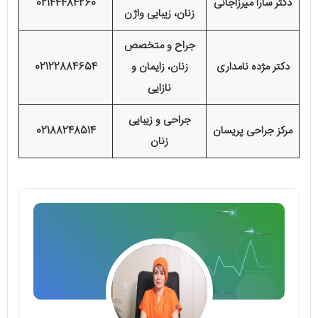
دکتر سارا میرزاجانی
02144484260
زنان، زیبایی واژن
جراح و متخصص
دکتر مژده نامداری
زنان، زایمان و
02122884654
نازایی
جراحی و زیبایی
مرکز جراحی پریسان
02188248514
زنان