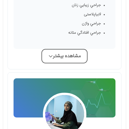
جراحي زيبايي زنان
لابياپلاستى
جراحي واژن
جراحي افتادگي مثانه
مشاهده بیشتر