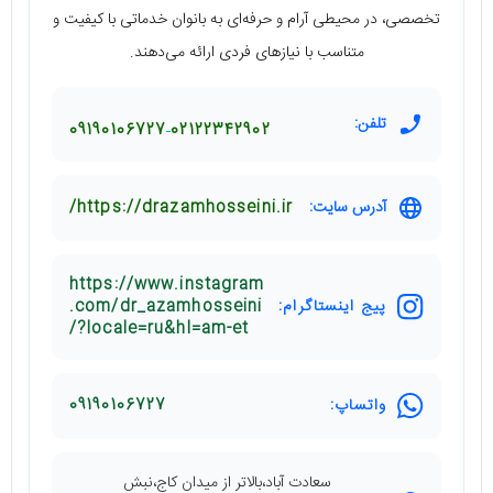
تخصصی، در محیطی آرام و حرفه‌ای به بانوان خدماتی با کیفیت و
متناسب با نیازهای فردی ارائه می‌دهند.
تلفن:
09190106727
02122342902
آدرس سایت:
https://drazamhosseini.ir/
https://www.instagram
پیج اینستاگرام:
.com/dr_azamhosseini
/?locale=ru&hl=am-et
واتساپ:
09190106727
سعادت آباد،بالاتر از میدان کاج،نبش