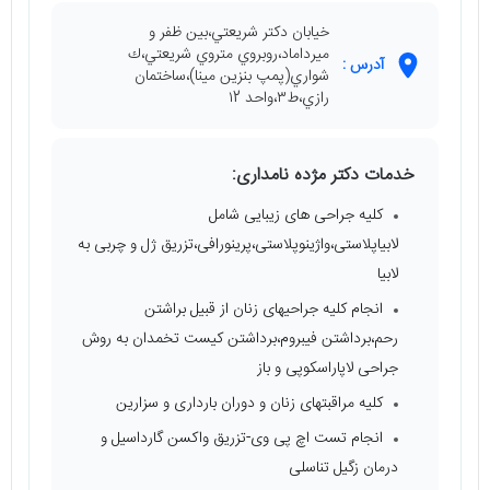
خيابان دكتر شريعتي،بين ظفر و
ميرداماد،روبروي متروي شريعتي،ك
آدرس :
شواري(پمپ بنزين مينا)،ساختمان
رازي،ط٣،واحد ١2
خدمات دکتر مژده نامداری:
کلیه جراحی های زیبایی شامل
لابیاپلاستی،واژینوپلاستی،پرینورافی،تزریق ژل و چربی به
لابیا
انجام کلیه جراحیهای زنان از قبیل براشتن
رحم،برداشتن فیبروم،برداشتن کیست تخمدان به روش
جراحی لاپاراسکوپی و باز
کلیه مراقبتهای زنان و دوران بارداری و سزارین
انجام تست اچ پی وی-تزریق واکسن گارداسیل و
درمان زگیل تناسلی