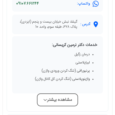
واتساپ:
09107661244
گیشا، نبش خیابان بیست و پنجم (ایزدی)،
آدرس :
پلاک ۳۲۸، طبقه سوم، واحد 10
خدمات دکتر نرمین کریسانی:
درمان زگیل
لبیاپلاستی
پرنیورافی (تنگ کردن ورودی واژن)
واژینوپلاستی (تنگ کردن کل کانال واژن)
مشاهده بیشتر