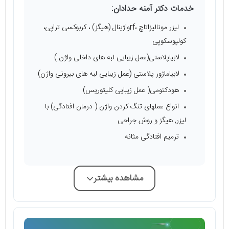
خدمات دکتر آمنه حدادان:
لیزر مونالیزاتاچ ،rfواژینال (هیگز) ، کربوکسی تراپی،
کولپوسکوپی
لابیاپلاستی(عمل زیبایی لبه های داخلی واژن )
لابیاماژور پلاستی (عمل زیبایی لبه های بیرونی واژن)
هودکتومی( عمل زیبایی کلیتوریس)
انواع عملهای تنگ کردن واژن ( درمان افتادگی) با
لیزر, هیگز و روش جراحی
ترمیم افتادگی مثانه
مشاهده بیشتر