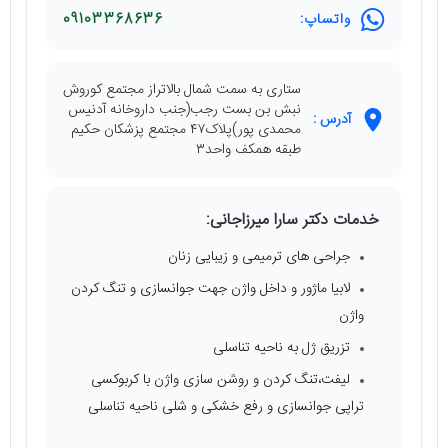
واتساپ:
09103368636
ستاری به سمت شمال بالاتراز مجتمع کوروش
نبش بن بست رجب(جنب داروخانه آدنیس
آدرس :
محمدی پور)پلاک۴۷ مجتمع پزشکان حکیم
طبقه همکف واحد۳
خدمات دکتر سارا میرزاجانی:
جراحی های ترمیمی و زیبایی زنان
لابیا ماژور و داخل واژن جهت جوانسازی و تنگ کردن
واژن
تزریق ژل به ناحیه تناسلی
لیفت،تنگ کردن و روشن سازی واژن با کربوکسی
تراپی جوانسازی و رفع خشکی و شلی ناحیه تناسلی