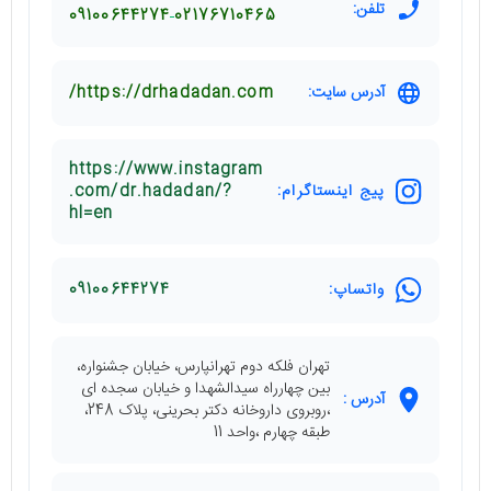
تلفن:
09100644274
02176710465
آدرس سایت:
https://drhadadan.com/
https://www.instagram
پیج اینستاگرام:
.com/dr.hadadan/?
hl=en
واتساپ:
09100644274
تهران فلکه دوم تهرانپارس، خیابان جشنواره،
بین چهارراه سیدالشهدا و خیابان سجده ای
آدرس :
،روبروی داروخانه دکتر بحرینی، پلاک 248،
طبقه چهارم ،واحد 11