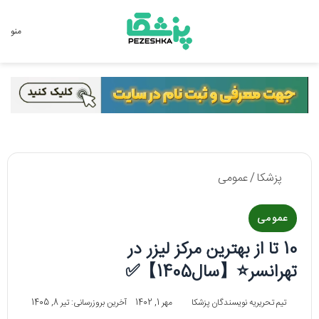
جستجو برای
منو
پزشکا
/
عمومی
عمومی
10 تا از بهترین مرکز لیزر در
تهرانسر⭐【سال1405】✅
تیم تحریریه نویسندگان پزشکا
مهر 1, 1402
آخرین بروزرسانی: تیر 8, 1405