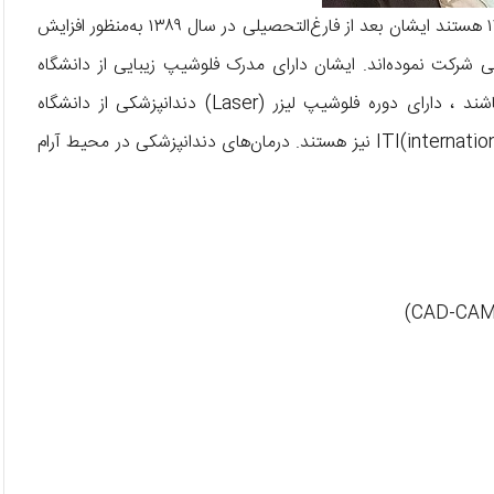
دکتر مهدی کریمی جراح دندانپزشک به شماره نظام‌پزشکی ۱۲۷۹۳۸ هستند ایشان بعد از فارغ‌التحصیلی در سال ۱۳۸۹ به‌منظور افزایش
شرکت نموده‌اند. ایشان دارای مدرک فلوشیپ زیبایی از دانشگاه
Genova ایتالیا هستند ، فلوشیپ ایمپلنت از ICOI آمریکا میباشند ، دارای دوره فلوشیپ لیزر (Laser) دندانپزشکی از دانشگاه
Aachen آلمان و همچنین عضو ITI(international team for implantology) نیز هستند. درمان‌های دندانپزشکی در محیط آرام