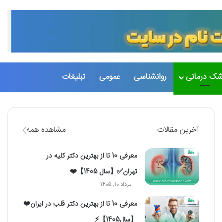
تغییر پو
جست
شک درمانی
روانشناسی
عمومی
تبلیغات
آخرین مقالات
مشاهده همه
معرفی 10 تا از بهترین دکتر کلیه در
تهران✅【سال 1405】❤️
مرداد 10, 1405
معرفی 10 تا از بهترین دکتر قلب در ایران❤️
【سال1405】⚡️