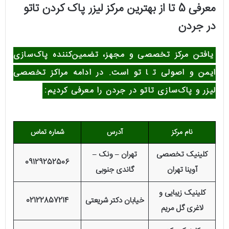
معرفی 5 تا از بهترین مرکز لیزر پاک کردن تاتو
در جردن
یافتن مرکز تخصصی و مجهز، تضمین‌کننده پاک‌سازی
ایمن و اصولی ت
ا
تو است. در ادامه مراکز تخصصی
لیزر و پاک‌سازی تاتو در جردن را معرفی کردیم:
نام مرکز
آدرس
شماره تماس
کلینیک تخصصی
تهران – ونک –
09129252506
آوینا تهران
گاندی جنوبی
کلینیک زیبایی و
خیابان دکتر شریعتی
02122857214
لاغری گل مریم