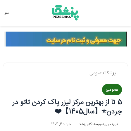
جستجو برای
منو
پزشکا
/
عمومی
عمومی
5 تا از بهترین مرکز لیزر پاک کردن تاتو در
جردن⭐【سال1405】❤️
تیم تحریریه نویسندگان پزشکا
خرداد 2, 1404