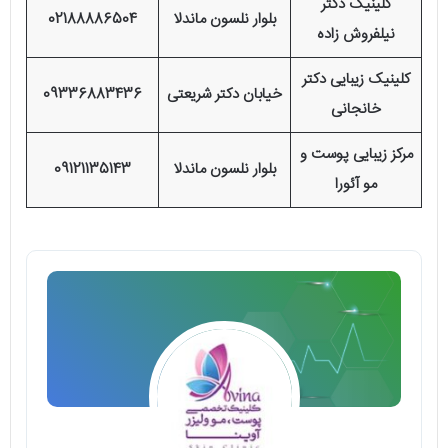
کلینیک دکتر
بلوار نلسون ماندلا
02188886504
نیلفروش زاده
کلینیک زیبایی دکتر
خیابان دکتر شریعتی
09336883436
خانجانی
مرکز زیبایی پوست و
بلوار نلسون ماندلا
09121135143
مو آئورا