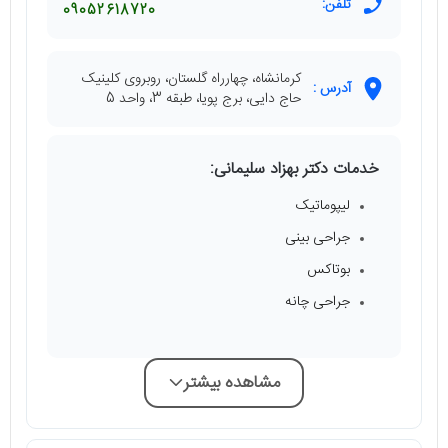
تلفن:
09052618720
کرمانشاه، چهارراه گلستان، روبروی کلینیک
آدرس :
حاج دایی، برج پویا، طبقه 3، واحد 5
خدمات دکتر بهزاد سلیمانی:
لیپوماتیک
جراحی بینی
بوتاکس
جراحی چانه
مشاهده بیشتر