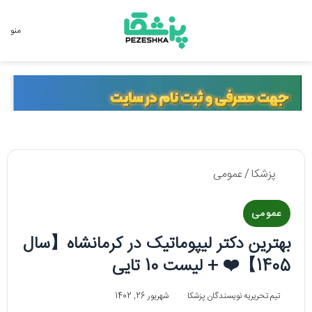
جستجو برای
منو
پزشکا
/
عمومی
عمومی
بهترین دکتر لیپوماتیک در کرمانشاه【سال
1405】❤️ + لیست 10 تایی
تیم تحریریه نویسندگان پزشکا
شهریور 26, 1402