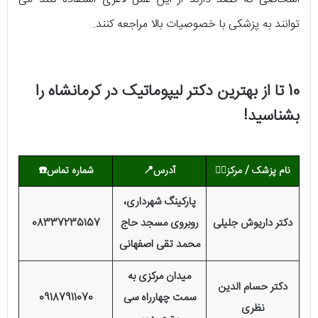
توانند به پزشکی با خصوصیات بالا مراجعه کنند.
10 تا از بهترین دکتر لیپوماتیک در کرمانشاه را
بشناسید!
نام پزشک / مرکز
👨‍⚕️
آدرس
📍
شماره تماس
☎️
پارکینگ شهرداری،
دکتر داریوش جلیلی
روبروی مسجد حاج
08337235157
محمد تقی اصفهانی
میدان مرکزی به
دکتر حسام الدین
سمت چهارراه سی
09187911070
نظری