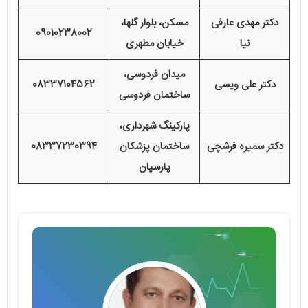
دکتر مهدی عارفی
مسکن، بلوار گلها،
09010238002
نیا
خیابان مطهری
میدان فردوسی،
دکتر علی ویسی
08337104562
ساختمان فردوسی
پارکینگ شهرداری،
دکتر سمیره فرشچی
ساختمان پزشکان
08337230394
پارسیان