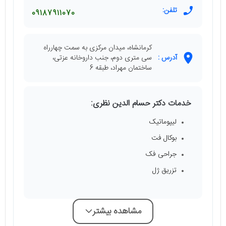
تلفن:
09187911070
کرمانشاه، میدان مرکزی به سمت چهارراه
آدرس :
سی متری دوم، جنب داروخانه عزتی،
ساختمان مهراد، طبقه 6
خدمات دکتر حسام الدین نظری:
لیپوماتیک
بوکال فت
جراحی فک
تزریق ژل
مشاهده بیشتر