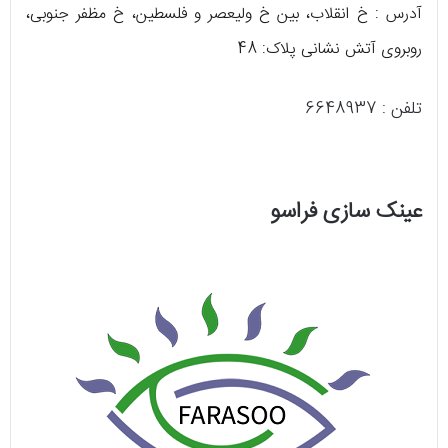
آدرس : خ انقلاب، بین خ ولیعصر و فلسطین، خ مظفر جنوبی،
روبروی آتش نشانی پلاک: 48
تلفن : 6648937
عینک سازی فراسو