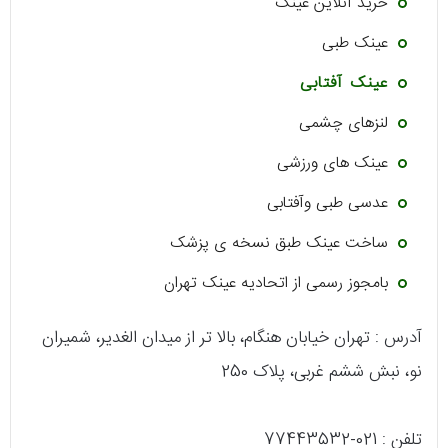
خرید آنلاین عینک
عینک طبی
عینک آفتابی
لنزهای چشمی
عینک های ورزشی
عدسی طبی وآفتابی
ساخت عینک طبق نسخه ی پزشک
بامجوز رسمی از اتحادیه عینک تهران
آدرس : تهران خیابان هنگام، بالا تر از میدان الغدیر، شمیران
نو، نبش ششم غربی، پلاک 250
تلفن : 021-77443532