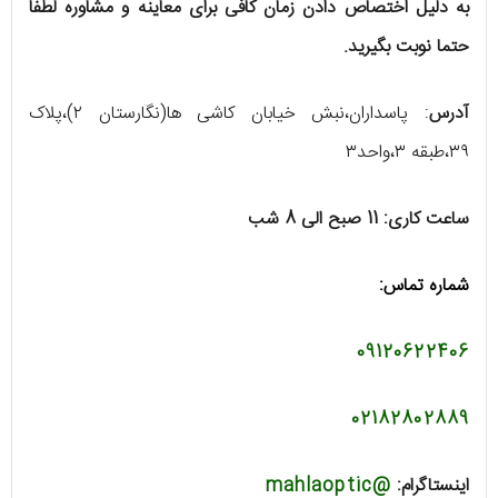
به دلیل اختصاص دادن زمان کافی برای معاینه و مشاوره لطفا
حتما نوبت بگیرید.
آدرس
: پاسداران،نبش خیابان کاشی ها(نگارستان ۲)،پلاک
۳۹،طبقه ۳،واحد۳
ساعت کاری: 11 صبح الی 8 شب
شماره تماس:
09120622406
02182802889
اینستاگرام:
@mahlaoptic