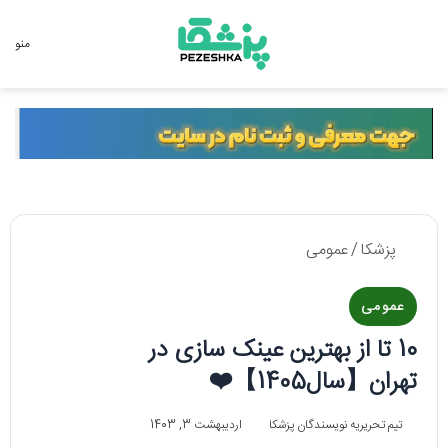
جستجو برای
منو
پزشکا
/
عمومی
عمومی
10 تا از بهترین عینک سازی در
تهران【سال1405】❤️
تیم تحریریه نویسندگان پزشکا
اردیبهشت 3, 1403