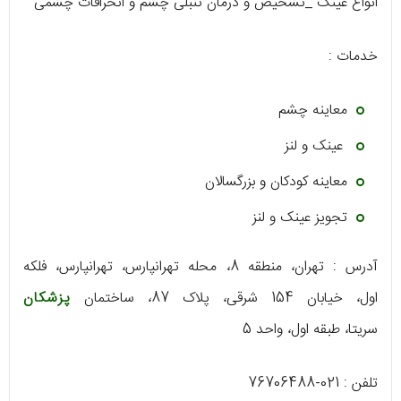
انواع عینک _تشخیص و درمان تنبلی چشم و انحرافات چشمی
خدمات :
معاینه چشم
عینک و لنز
معاینه کودکان و بزرگسالان
تجویز عینک‌ و ‌لنز
آدرس : تهران
،
منطقه 8
،
محله تهرانپارس
،
تهرانپارس
،
فلکه
اول
،
خیابان 154 شرقی
،
پلاک 87
،
ساختمان
پزشکان
سریتا
،
طبقه اول
،
واحد 5
تلفن : 021-76706488