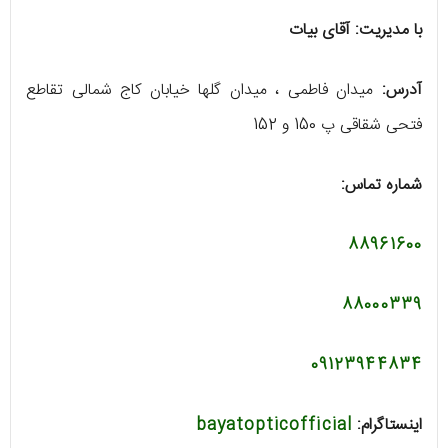
با مدیریت: آقای بیات
آدرس:
میدان فاطمی ، میدان گلها خیابان کاج شمالی تقاطع
فتحی شقاقی پ 150 و 152
شماره تماس:
88961600
88000339
09123944834
اینستاگرام:
bayatopticofficial