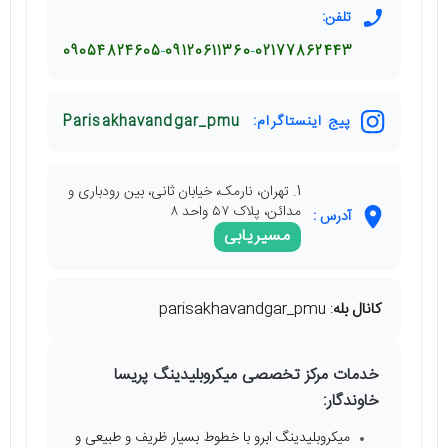
تلفن:
09054824605
09120611360
02177862443
پیج اینستاگرام:
Parisakhavandgar_pmu
1. تهران، نارمک، خیابان ثانی، بین رودباری و
مدائن، پلاک ۵۷ واحد ۸
آدرس :
مسیریابی
کانال بله
: parisakhavandgar_pmu
خدمات مرکز تخصصی میکروبلیدینگ پریسا
خاوندگار:
میکروبلیدینگ ابرو با خطوط بسیار ظریف و طبیعی و