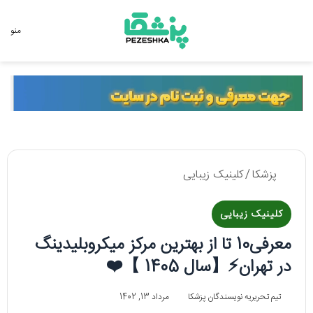
جستجو برای
منو
پزشکا
/
کلینیک زیبایی
کلینیک زیبایی
معرفی10 تا از بهترین مرکز میکروبلیدینگ
در تهران⚡【سال 1405 】❤️
تیم تحریریه نویسندگان پزشکا
مرداد 13, 1402