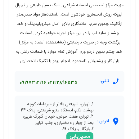
مزیت مرکز تخصصی احسانه شراهی .سبک بسیار طبیعی و نچرال
ابروکه روش انحصاری خودشون است. .استفادهاز مواد صدرصدر
ارگانیک وبدون سرب .ماندگاری بالای ۲سال میکروبلیدینگ و خط
چشم و سایه لب را در این مرکز تجربه خواهید کرد. .ضمانت
برگشت وجه در صورت نارضایتی (نشاندهنده اعتماد به مرکز )
.خط چشم بدون دردو ورم .آموزش تمام موارد با ضمانت رفتن به
بازار کار و پشتیبانی نامحدود .انجام ریمو با تکنیک انحصاری
تلفن:
09197312216
02122894535
1. تهران، شریعتی بالاتر از میرداماد، کوچه
بهشت یکم، ایستگاه مترو شریعتی، پلاک 44
2. تهران، هفت حوض، خیابان گلبرگ غربی،
آدرس :
بعد از چهار راه بختیاری، جنب کبابی
گلپایگانی، پلاک ۸۹
مسیریابی