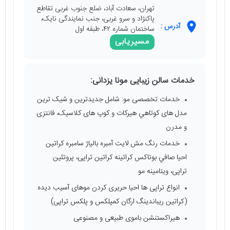
تهران، سعادت آباد، ضلع جنوب غربی تقاطع
پاکنژاد و سرو غربی، جنب نمایندگی نایک،
آدرس :
ساختمان شماره ۴۲، طبقه اول
مسیریابی
خدمات سالن زیبایی مونا یزدانی:
خدمات تخصصی مو: شامل جدیدترین و شیک ترین
مدل های كوتاهي هیرکات و کوپ های کلاسیک، فانتزی
و مدرن
خدمات رنگ مش لايت آمبره بالياژ سامبره كراتين
احيا صافي بوتاكس كراتينه کراتین تراپی، پروتئین
تراپی، ویتامینه مو
انواع تراپی ها احیا حریری کردن موهای آسیب دیده
(کراتین ریباندینگ ارگان کمپلکس و پلکس تراپی)
هیراکستنشن باموی طبیعی و مصنوعی