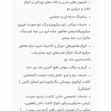
شینیون های مدرن و بافت های ژورنالی و انواع
بافت و دیزاین مو
براشینگ حرفه ای و مجلسی
خدمات ميكاپ: تتو ميكروبليدينگ، تتو صورت، فیبروز،
میکروپیگمنتیشن، هاشور، سایه ابرو، بن مژه، شیدینگ،
ماکیاژ لب، خط چشم
انواع هاشورهای نچرال و کلاسیک امبره سایه هاشور
میکروداتینگ انواع شیدرهای ابرو، چشم ولب
باجدیدترین متد روز
گریم و میکاپ عروس طبق آخرین متد روز دنیا
خدمات مژه و ابرو: شامل ليفت لمينت اكستنشن
كاشت (والیوم عروسکی مگا والیوم کیم استایل کایلی L
اسپايکی)
خدمات تخصصي ناخن: کاشت، ترمیم، لمينت،
ژليش، مانیکور،پدیکور، انواع کاشت ناخن (هلویی،
میکس، ژل، لمینت، ژلیش، فایبر گریم بیبی بومر و ….)