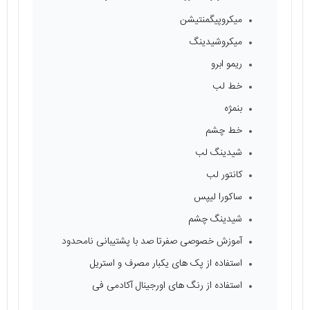
میکروپیگمنتیشن
میکروشیدینگ
ریمو ابرو
خط لب
بنمژه
خط چشم
شیدینگ لب
کانتور لب
ساکورا لیپس
شیدینگ چشم
آموزش خصوصی صفرتا صد با پشتیبانی نامحدود
استفاده از پک های یکبار مصرف و استریل
استفاده از رنگ های اورجینال آکادمی فی