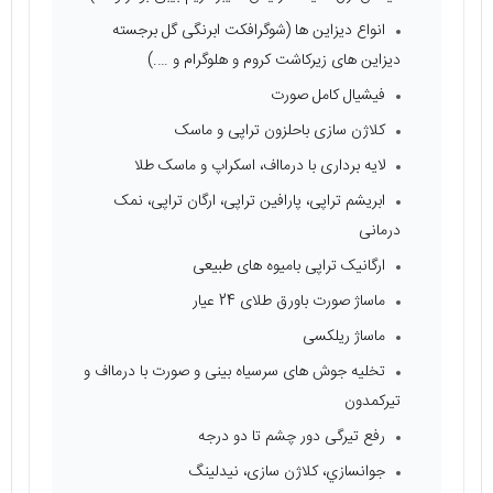
انواع دیزاین ها (شوگرافکت ابرنگی گل برجسته
دیزاین های زیرکاشت کروم و هلوگرام و ….)
فیشیال کامل صورت
کلاژن سازی باحلزون تراپی و ماسک
لایه برداری با درمااف، اسکراپ و ماسک طلا
ابریشم تراپی، پارافین تراپی، ارگان تراپی، نمک
درمانی
ارگانیک تراپی بامیوه های طبیعی
ماساژ صورت باورق طلای 24 عیار
ماساژ ریلکسی
تخلیه جوش های سرسیاه بینی و صورت با درمااف و
تیرکمدون
رفع تیرگی دور چشم تا دو درجه
جوانسازي، كلاژن سازی، نيدلينگ