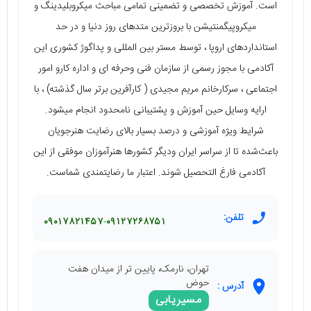
است. آموزش تخصصی و تضمینی تمامی مباحث میکروبلیدینگ و
میکروپیگمنتیشن با بروزترین متدهای روز دنیا و در حد
استانداردهای اروپا ، توسط مستر بین المللی و پداگوژ کشوری این
آکادمی با مجوز رسمی از سازمان فنی وحرفه ای و اداره کارو امور
اجتماعی ، سرکارخانم مریم مجیدی ( کارآفرین برتر سال گذشته) ، با
ارایه وسایل حین آموزش و پشتیبانی نامحدود انجام میشود.
شرایط ویژه آموزشی و درصد بسیار بالای رضایت هنرجویان
باعث‌شده تا از سراسر ایران و‌دیگر کشورها هنرآموزان موفقی از این
آکادمی فارغ التحصیل شوند. اعتبار ما رضایتمندی شماست.
تلفن:
۰۹۰۱۷۸۲۱۴۵۷
۰۹۱۲۷۲۶۸۷۵۱
تهران، نارمک، پایین تر از میدان هفت
حوض
آدرس :
مسیریابی