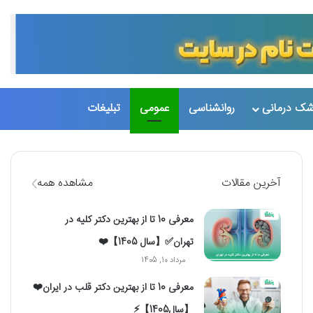
تغییر پو
جست
شک درمانی
روانشناسی
عمومی
تبلیغات
آخرین مقالات
مشاهده همه
معرفی 10 تا از بهترین دکتر کلیه در
تهران✅【سال 1405】❤️
مرداد 10, 1405
معرفی 10 تا از بهترین دکتر قلب در ایران❤️
【سال1405】⚡️