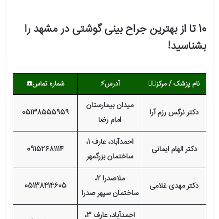
10 تا از بهترین جراح بینی گوشتی در مشهد را
بشناسید!
نام پزشک / مرکز
👨‍⚕️
آدرس⚡
شماره تماس
☎️
میدان بیمارستان
دکتر نرگس رزم آرا
05138555959
امام رضا
احمدآباد، عارف 1،
دکتر الهام ایمانی
09152681114
ساختمان بزرگمهر
ملاصدرا 2،
دکتر مهدی غلامی
05138414605
ساختمان سپهر صدرا
احمدآباد، عارف 3،