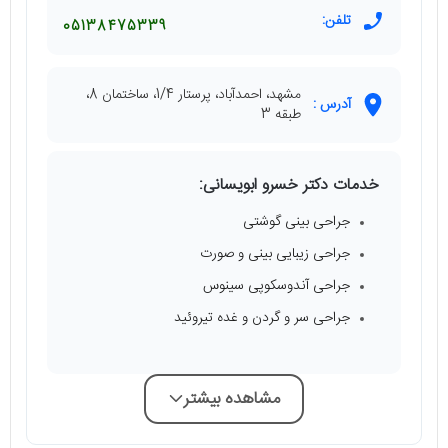
تلفن:
05138475339
مشهد، احمدآباد، پرستار 1/4، ساختمان 8،
آدرس :
طبقه 3
خدمات دکتر خسرو ابویسانی:
جراحی بینی گوشتی
جراحی زیبایی بینی و صورت
جراحی آندوسکوپی سینوس
جراحی سر و گردن و غده تیروئید
مشاهده بیشتر