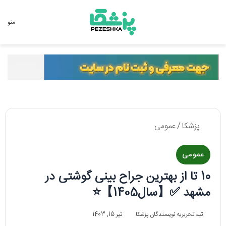
جستجو برای
منو
پزشکا
/
عمومی
عمومی
10 تا از بهترین جراح بینی گوشتی در
مشهد ✅【سال1405】⭐
تیم تحریریه نویسندگان پزشکا
تیر 15, 1403