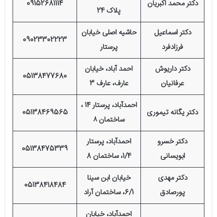
دکتر محمد اکبریان
09152681114
پلاک 24
دکتر اسماعیل
حاشیه اصلی خیابان
09023302223
فرزادفرد
پرستار
دکتر داریوش
احمد آباد، خیابان
05138477680
عرفانیان
عارف، عارف 3
احمدآباد، پرستار 14 ،
دکتر یگانه تیموری
05138469565
ساختمان ۸
دکتر خسرو
احمدآباد، پرستار
05138475339
ابویسانی
1/4، ساختمان 8
دکتر مهدی
خیابان ابن سینا
05138418484
پورصادق
6/1، ساختمان آراد
احمدآباد، خیابان