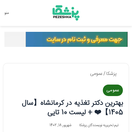
جستجو برای
منو
پزشکا
/
عمومی
عمومی
بهترین دکتر تغذیه در کرمانشاه【سال
1405】❤️ + لیست 10 تایی
تیم تحریریه نویسندگان پزشکا
شهریور 18, 1402