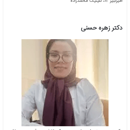
امیرکبیر 12، کلینیک محمدزاده
دکتر زهره حسنی