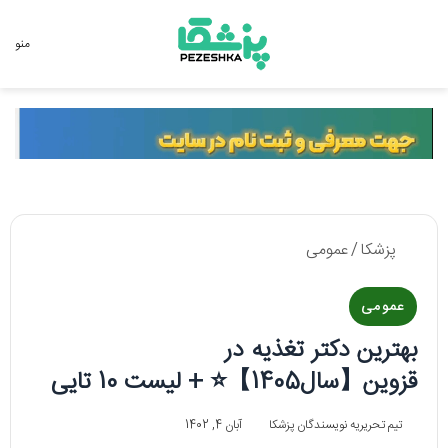
جستجو برای
منو
پزشکا
/
عمومی
عمومی
بهترین دکتر تغذیه در
قزوین【سال1405】⭐ + لیست 10 تایی
تیم تحریریه نویسندگان پزشکا
آبان 4, 1402