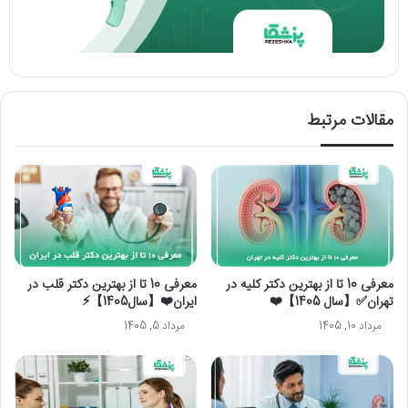
مقالات مرتبط
معرفی 10 تا از بهترین دکتر کلیه در
معرفی 10 تا از بهترین دکتر قلب در
تهران✅【سال 1405】❤️
ایران❤️【سال1405】⚡️
مرداد 10, 1405
مرداد 5, 1405