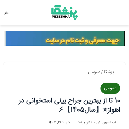
جستجو برای
منو
پزشکا
/
عمومی
عمومی
10 تا از بهترین جراح بینی استخوانی در
اهواز⭐【سال1405】⚡️
تیم تحریریه نویسندگان پزشکا
خرداد 21, 1403