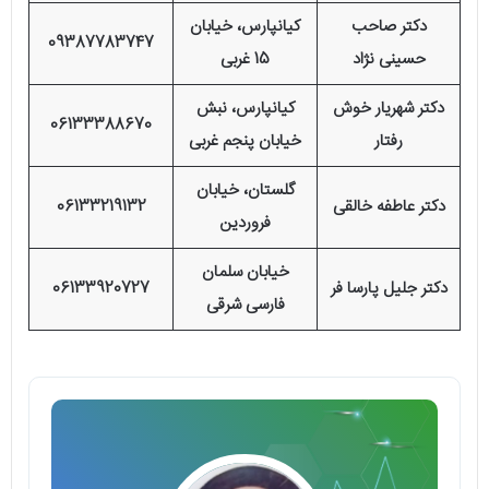
دکتر صاحب
کیانپارس، خیابان
09387783747
حسینی نژاد
15 غربی
دکتر شهریار خوش
کیانپارس، نبش
06133388670
رفتار
خیابان پنجم غربی
گلستان، خیابان
دکتر عاطفه خالقی
06133219132
فروردین
خیابان سلمان
دکتر جلیل پارسا فر
06133920727
فارسی شرقی